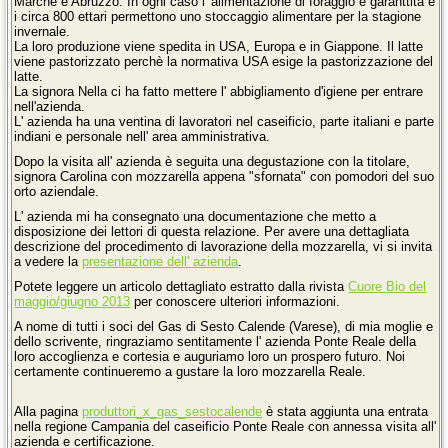
Marche e Abruzzo. In ogni caso l' alimentazione di foraggio è garanttita e
i circa 800 ettari permettono uno stoccaggio alimentare per la stagione
invernale.
La loro produzione viene spedita in USA, Europa e in Giappone. Il latte
viene pastorizzato perchè la normativa USA esige la pastorizzazione del
latte.
La signora Nella ci ha fatto mettere l' abbigliamento d'igiene per entrare
nell'azienda.
L' azienda ha una ventina di lavoratori nel caseificio, parte italiani e parte
indiani e personale nell' area amministrativa.
Dopo la visita all' azienda è seguita una degustazione con la titolare,
signora Carolina con mozzarella appena "sfornata" con pomodori del suo
orto aziendale.
L' azienda mi ha consegnato una documentazione che metto a
disposizione dei lettori di questa relazione. Per avere una dettagliata
descrizione del procedimento di lavorazione della mozzarella, vi si invita
a vedere la
presentazione dell' azienda
.
Potete leggere un articolo dettagliato estratto dalla rivista
Cuore Bio del
maggio/giugno 2013
per conoscere ulteriori informazioni.
A nome di tutti i soci del Gas di Sesto Calende (Varese), di mia moglie e
dello scrivente, ringraziamo sentitamente l' azienda Ponte Reale della
loro accoglienza e cortesia e auguriamo loro un prospero futuro. Noi
certamente continueremo a gustare la loro mozzarella Reale.
Alla pagina
produttori_x_gas_sestocalende
è stata aggiunta una entrata
nella regione Campania del caseificio Ponte Reale con annessa visita all'
azienda e certificazione.