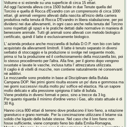
Volturno e si estende su una superficie di circa 15 ettari.
Ad oggi l'azienda alleva circa 1500 bufale in due Tenute quella del
Torcino e quella di Rocca d'Evandro con un comprensorio di circa 1000
ettari, gli animali vengono allevati dalla nascita all'inizio della carriera
produttiva nella tenuta di Rocca D'Evandro in libera stabulazione, per poi
dividersi nei due allevamenti, in ogni caso anche nella tenuta del Torcino
sono rispettati gli spazi e le pratiche dettati dalle normative in maniera di
benessere animale. Tutti gli animali sono allevati con metodo biologico
certificato, quindi il latte è esclusivamente biologico.
L' azienda produce anche mozzarella di bufala D.O.P. non bio con latte
acquistato da allevamenti limitrofi. Il latte è tenuto separato in diversi
serbatoi di stoccaggio e la produzione si svolge nel seguente modo,
prima si ha la produzione ed il confezionamento della mozzarella bio, poi
lo stesso procedimento per l'altra. Alla fine, per il giorno dopo vengono
svuotate e lavate le vasche, inclusa tutta l' attrezzatura utilizzata.
Il caglio è di vitelli di mucche, non contiene naturalmente nè conservanti
nè additivi.
Le mozzarelle sono prodotte in base al Disciplinare della Bufala
Campana DOP. Nei primi giorni risulta essere un po' dura e gommosa ma
nei giorni successivi risulta molto piu' soffice ed elastica. Ha un sapore
molto delicato e alla pressione sprigiona il latte di bufala.
Viene prodotta in diversi formati e peso, sino a trecce da 3 kg.
Per quanto riguarda il minimo d'ordine verso i Gas, allo stato attuale è di
30 Kg.
Hanno circa 800 ettari di terreno dove producono il loro fieno, a rotazione
granoturco e grano normale. Per la concimazione utilizzano il letame sia
solido che liquido delle bufale stesse. Nel caso che il loro fieno non
fosse sufficiente, viene comprato fieno bio dalla Emilia-Romagna,