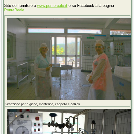
Sito del fornitore è
www.pontereale.it
e su Facebook alla pagina
PonteReale
.
Vestizione per l' igiene, mantellina, cappello e calzali