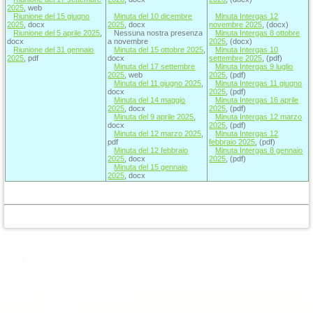
2025
, web
Riunione del 15 giugno
Minuta del 10 dicembre
Minuta Intergas 12
2025
, docx
2025
, docx
novembre 2025
, (docx)
Riunione del 5 aprile 2025
,
Nessuna nostra presenza
Minuta Intergas 8 ottobre
docx
a novembre
2025
, (docx)
Riunione del 31 gennaio
Minuta del 15 ottobre 2025
,
Minuta Intergas 10
2025
, pdf
docx
settembre 2025
, (pdf)
Minuta del 17 settembre
Minuta Intergas 9 luglio
2025
, web
2025
, (pdf)
Minuta del 11 giugno 2025
,
Minuta Intergas 11 giugno
docx
2025
, (pdf)
Minuta del 14 maggio
Minuta Intergas 16 aprile
2025
, docx
2025
, (pdf)
Minuta del 9 aprile 2025
,
Minuta Intergas 12 marzo
docx
2025
, (pdf)
Minuta del 12 marzo 2025
,
Minuta Intergas 12
pdf
febbraio 2025
, (pdf)
Minuta del 12 febbraio
Minuta Intergas 8 gennaio
2025
, docx
2025
, (pdf)
Minuta del 15 gennaio
2025
, docx