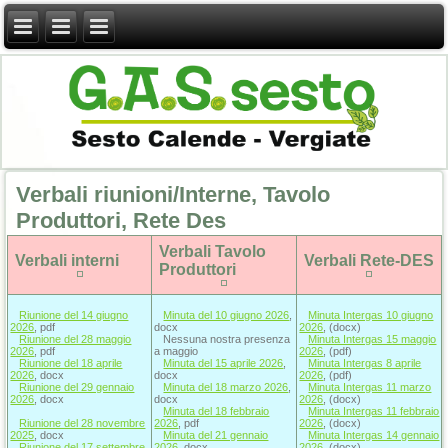
Verbali riunioni/Interne, Tavolo
Produttori, Rete Des
Verbali Tavolo
Verbali interni
Verbali Rete-DES
Produttori
Riunione del 14 giugno
Minuta del 10 giugno 2026
,
Minuta Intergas 10 giugno
2026
, pdf
docx
2026
, (docx)
Riunione del 28 maggio
Nessuna nostra presenza
Minuta Intergas 15 maggio
2026
, pdf
a maggio
2026
, (pdf)
Riunione del 18 aprile
Minuta del 15 aprile 2026
,
Minuta Intergas 8 aprile
2026
, docx
docx
2026
, (pdf)
Riunione del 29 gennaio
Minuta del 18 marzo 2026
,
Minuta Intergas 11 marzo
2026
, docx
docx
2026
, (docx)
Minuta del 18 febbraio
Minuta Intergas 11 febbraio
Riunione del 28 novembre
2026
, pdf
2026
, (docx)
2025
, docx
Minuta del 21 gennaio
Minuta Intergas 14 gennaio
Riunione del 17 settembre
2026
, docx
2026
, (docx)