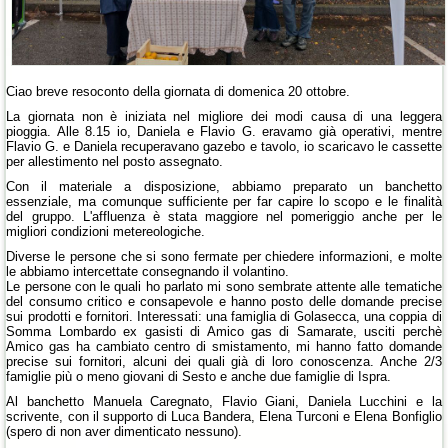
Ciao breve resoconto della giornata di domenica 20 ottobre.
La giornata non è iniziata nel migliore dei modi causa di una leggera
pioggia. Alle 8.15 io, Daniela e Flavio G. eravamo già operativi, mentre
Flavio G. e Daniela recuperavano gazebo e tavolo, io scaricavo le cassette
per allestimento nel posto assegnato.
Con il materiale a disposizione, abbiamo preparato un banchetto
essenziale, ma comunque sufficiente per far capire lo scopo e le finalità
del gruppo. L'affluenza è stata maggiore nel pomeriggio anche per le
migliori condizioni metereologiche.
Diverse le persone che si sono fermate per chiedere informazioni, e molte
le abbiamo intercettate consegnando il volantino.
Le persone con le quali ho parlato mi sono sembrate attente alle tematiche
del consumo critico e consapevole e hanno posto delle domande precise
sui prodotti e fornitori. Interessati: una famiglia di Golasecca, una coppia di
Somma Lombardo ex gasisti di Amico gas di Samarate, usciti perchè
Amico gas ha cambiato centro di smistamento, mi hanno fatto domande
precise sui fornitori, alcuni dei quali già di loro conoscenza. Anche 2/3
famiglie più o meno giovani di Sesto e anche due famiglie di Ispra.
Al banchetto Manuela Caregnato, Flavio Giani, Daniela Lucchini e la
scrivente, con il supporto di Luca Bandera, Elena Turconi e Elena Bonfiglio
(spero di non aver dimenticato nessuno).