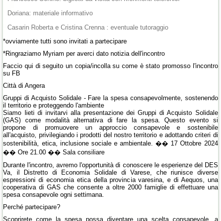
Doriana: materiale informativo
Casarin Roberta e Cristina Crenna : eventuale tutoraggio
*ovviamente tutti sono invitati a partecipare
*Ringraziamo Myriam per averci dato notizia dell'incontro
Faccio qui di seguito un copia/incolla su come è stato promosso l'incontro
su FB
Città di Angera
Gruppi di Acquisto Solidale - Fare la spesa consapevolmente, sostenendo
il territorio e proteggendo l'ambiente
Siamo lieti di invitarvi alla presentazione dei Gruppi di Acquisto Solidale
(GAS) come modalità alternativa di fare la spesa. Questo evento si
propone di promuovere un approccio consapevole e sostenibile
all'acquisto, privilegiando i prodotti del nostro territorio e adottando criteri di
sostenibilità, etica, inclusione sociale e ambientale. �� 17 Ottobre 2024
�� Ore 21.00 �� Sala consiliare
Durante l'incontro, avremo l'opportunità di conoscere le esperienze del DES
Va, il Distretto di Economia Solidale di Varese, che riunisce diverse
espressioni di economia etica della provincia varesina, e di Aequos, una
cooperativa di GAS che consente a oltre 2000 famiglie di effettuare una
spesa consapevole ogni settimana.
Perché partecipare?
Scoprirete come la spesa possa diventare una scelta consapevole, a