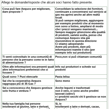
Allego le domande/risposte che alcuni soci hanno fatto presente.
Cosa può fare Aequos per migliorare,
Consolidare la selezione dei fornitori,
dare proposte ?
continuare a concentrarsi sul servizio ai
gas ma aprirsi anche ad altre realtà
locali
Si può sempre migliorare, aggiungere
per esempio prodotti che al momento
non sono a listino, ampliarsi di modo
che i prezzi vengano mantenuti...
Sempre maggior attenzione alla qualità
di prodotti, varietà scelta, penso che
comunque Aequos stia già
muovendosi in questa direzione
Ci stiamo adoperando
Avere più prodotti, dare più
informazioni tramite il sito (per
esempio info sui produttori)
Ti senti coinvolta/o in una comunità di
Poco,non si può chiamare comunità
persone che la pensano come te in fatto
di alimentazione ?
Oltre alle informazioni ora presenti quali
Info sui produttori e schede sui
altre informazioni preferiresti che ci
prodotti
fossero ?
Quali sono ? Puoi elencarle
Pasta lelisa
Sai che la cooperativa Aequos
Sono meno
raggruppa più di 35 Gas ?
Sei a conoscenza che Aequos gestisce
Anche legumi e trasformati
solo frutta e verdura ?
non è vero, ci sono anche proditti
lavorati (sidro!)
e i prodotti secchi chi li gestisce se non
Aequos?
Nella tua famiglia hai persone
Si, io
intolleranti al glutine, latte e derivati,
Intolleranti a latte e derivati, cacao,