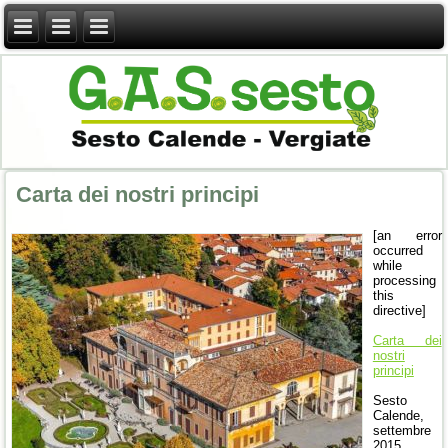
Carta dei nostri principi
[an error
occurred
while
processing
this
directive]
Carta dei
nostri
principi
Sesto
Calende,
settembre
2015